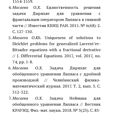
1554-1559.
Масаева О.Х.
Единственность решения
задачи Дирихле для уравнения с
фрактальным оператором Лапласа в главной
части // Известия КБНЦ РАН. 2015. № 6(68)-2.
С. 127-130.
Masaeva O.Kh.
Uniqueness of solutions to
Dirichlet problems for generalized Lavrent’ev-
Bitsadze equations with a fractional derivative
// J. Differential Equations. 2017, vol. 2017, no.
74, pp. 1-8.
Масаева О.Х.
Задача Дирихле для
обобщенного уравнения Лапласа с дробной
производной // Челябинский физико-
математический журнал. 2017. Т. 2, вып. 3. С.
312-322.
Масаева О.Х.
Задача Неймана для
обобщенного уравнения Лапласа // Вестник
КРАУНЦ. Физ.-мат. науки. 2018. № 3(23). C. 83-