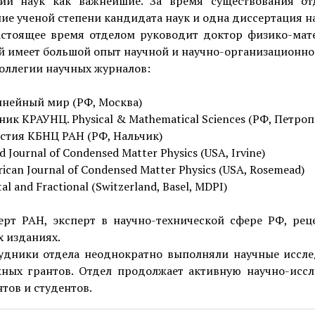
ии наук как важнейшие. За время существования о
ие ученой степени кандидата наук и одна диссертация на
стоящее время отделом руководит доктор физико-мате
й имеет большой опыт научной и научно-организационно
оллегии научных журналов:
нейный мир (РФ, Москва)
ник КРАУНЦ. Physical & Mathematical Sciences (РФ, Петр
стия КБНЦ РАН (РФ, Нальчик)
d Journal of Condensed Matter Physics (USA, Irvine)
ican Journal of Condensed Matter Physics (USA, Rosemead)
tal and Fractional (Switzerland, Basel, MDPI)
ерт РАН, эксперт в научно-технической сфере РФ, рец
 изданиях.
удники отдела неоднократно выполняли научные иссл
жных грантов. Отдел продолжает активную научно-иссл
тов и студентов.