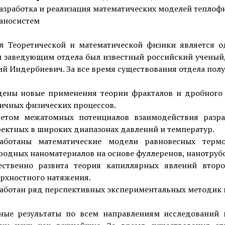
азработка и реализация математических моделей теплоф
аносистем
л Теоретической и математической физики является
 заведующим отдела был известный российский ученый,
й Индербиевич. За все время существования отдела пол
дены новые применения теории фракталов и дробного
ичных физических процессов.
четом межатомных потенциалов взаимодействия разра
ектных в широких диапазонах давлений и температур.
работаны математические модели равновесных терм
родных наноматериалов на основе фуллеренов, нанотрубо
ественно развита теория капиллярных явлений втор
рхностного натяжения.
аботан ряд перспективных экспериментальных методик 
ные результаты по всем направлениям исследований 