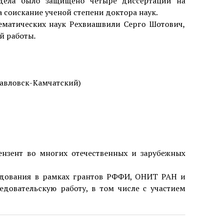
тдела было защищено четыре диссертации на
 соискание ученой степени доктора наук.
матических наук Рехвиашвили Серго Шотович,
й работы.
опавловск-Камчатский)
ензент во многих отечественных и зарубежных
едования в рамках грантов РФФИ, ОНИТ РАН и
едовательскую работу, в том числе с участием