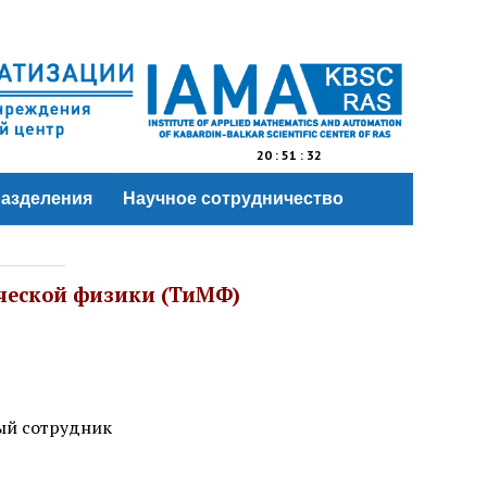
20
:
51
:
32
азделения
Научное сотрудничество
ической физики (ТиМФ)
ный сотрудник