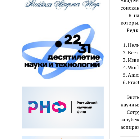
Академ
соискан
В на
которы
Редк
Нели
Вест
Изве
Worl
Amer
Frac
Эксп
научных
Сотр
зарубе
аспиран