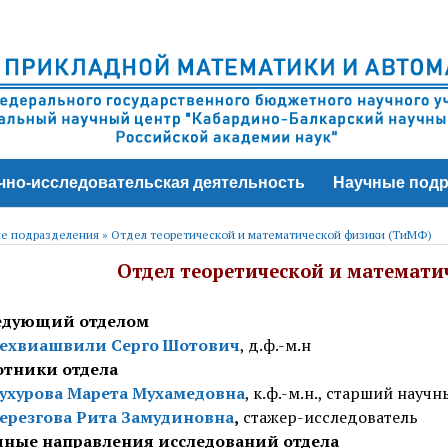
чно-исследовательская деятельность
Научные подр
е подразделения
»
Отдел теоретической и математической физики (ТиМФ)
Отдел теоретической и математ
едующий отделом
ехвиашвили Серго Шотович
, д.ф.-м.н
отники
отдела
ухурова Марета Мухамедовна
, к.ф.-м.н., старший науч
ерезгова Рита
Замудиновна
,
стажер-исследователь
чные направления исследований отдела