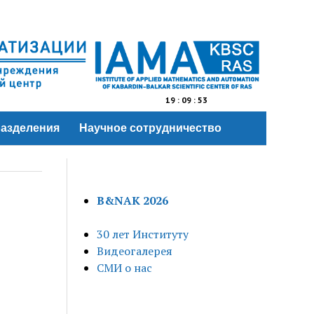
19
:
09
:
53
азделения
Научное сотрудничество
B&NAK 2026
30 лет Институту
Видеогалерея
СМИ о нас