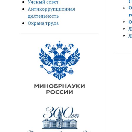
(
Ученый совет
О
Антикоррупционная
г
деятельность
О
Охрана труда
Л
Л