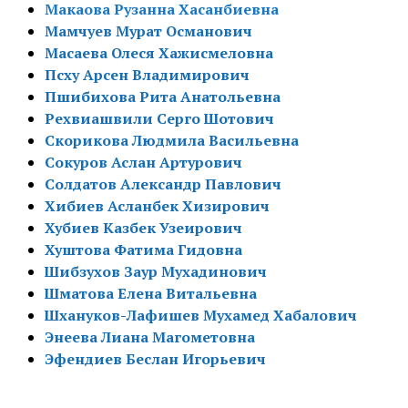
Макаова Рузанна Хасанбиевна
Мамчуев Мурат Османович
Масаева Олеся Хажисмеловна
Псху Арсен Владимирович
Пшибихова Рита Анатольевна
Рехвиашвили Серго Шотович
Скорикова Людмила Васильевна
Сокуров Аслан Артурович
Солдатов Александр Павлович
Хибиев Асланбек Хизирович
Хубиев Казбек Узеирович
Хуштова Фатима Гидовна
Шибзухов Заур Мухадинович
Шматова Елена Витальевна
Шхануков-Лафишев Мухамед Хабалович
Энеева Лиана Магометовна
Эфендиев Беслан Игорьевич