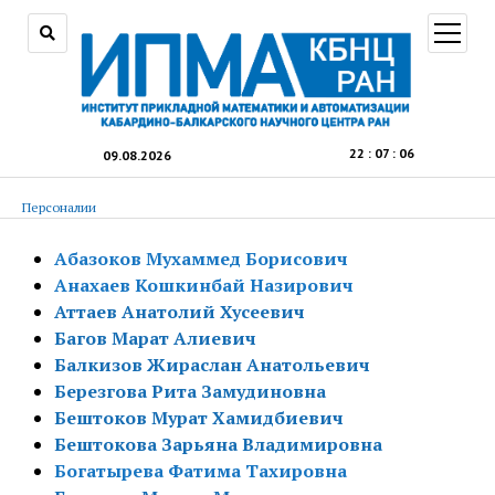
открыт
меню
22
:
07
:
07
09.08.2026
Персоналии
Абазоков Мухаммед Борисович
Анахаев Кошкинбай Назирович
Аттаев Анатолий Хусеевич
Багов Марат Алиевич
Балкизов Жираслан Анатольевич
Березгова Рита Замудиновна
Бештоков Мурат Хамидбиевич
Бештокова Зарьяна Владимировна
Богатырева Фатима Тахировна