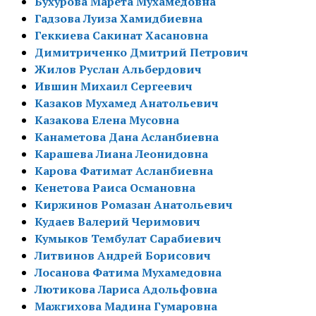
Бухурова Марета Мухамедовна
Гадзова Луиза Хамидбиевна
Геккиева Сакинат Хасановна
Димитриченко Дмитрий Петрович
Жилов Руслан Альбердович
Ившин Михаил Сергеевич
Казаков Мухамед Анатольевич
Казакова Елена Мусовна
Канаметова Дана Асланбиевна
Карашева Лиана Леонидовна
Карова Фатимат Асланбиевна
Кенетова Раиса Османовна
Киржинов Ромазан Анатольевич
Кудаев Валерий Черимович
Кумыков Тембулат Сарабиевич
Литвинов Андрей Борисович
Лосанова Фатима Мухамедовна
Лютикова Лариса Адольфовна
Мажгихова Мадина Гумаровна