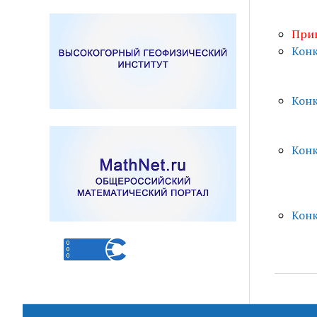
Прик
Конк
Конк
Конк
Конк