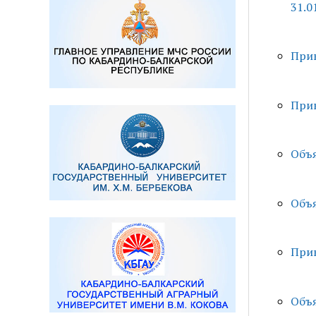
31.0
Прик
Прик
Объя
Объя
Прик
Объя