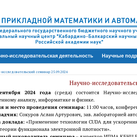
чно-исследовательская деятельность
Научные подр
-исследовательский семинар 25.09.2024
Научно-исследовательс
ентября 2024 года
(среда) состоится Научно-исс
нному анализу, информатике и физике.
я и место проведения семинара:
11:00 часов, конфер
ладчик:
Сокуров
Аслан
Артурович,
зав.
лабораторией
авт
 доклада:
«
Применение технологии
CUDA
для ускорени
теории
функционала
электронной
плотности
».
ный руководитель семинара
– директор ИПМА КБНЦ РАН,