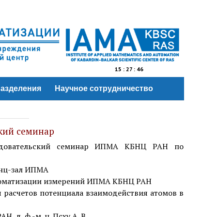
15
:
27
:
46
азделения
Научное сотрудничество
кий семинар
ледовательский семинар ИПМА КБНЦ РАН по
енц-зал ИПМА
оматизации
измерений ИПМА КБНЦ РАН
я расчетов потенциала
взаимодействия
атомов
в
 д. ф.-м. н. Псху А. В.