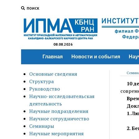
ПОИСК
08.08.2026
Главная
Новости и события
Нау
Основные сведения
Семина
Структура
10 д
Руководство
совреме
Научно-исследовательская
Врем
деятельность
Докл
Научные подразделения
1. Л
Научное сотрудничество
Семинары
2. Б
Научные мероприятия