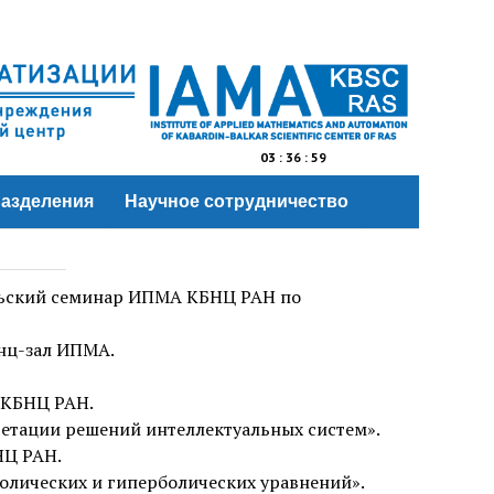
03
:
36
:
59
азделения
Научное сотрудничество
льский семинар ИПМА КБНЦ РАН по
енц-зал ИПМА.
 КБНЦ РАН.
етации решений интеллектуальных систем».
НЦ РАН.
олических и гиперболических уравнений».