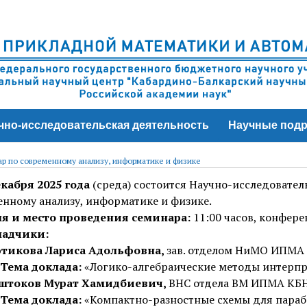
чно-исследовательская деятельность
Научные подр
р по современному анализу, информатике и физике
екабря 2025 года
(среда) состоится Научно-исследовате
нному анализу, информатике и физике.
я и место проведения семинара:
11:00 часов, конфер
адчики:
ютикова Лариса Адольфовна,
зав. отделом НиМО ИПМА
Тема доклада:
«Логико-алгебраические методы интерпр
ештоков Мурат Хамидбиевич,
ВНС отдела ВМ ИПМА КБ
Тема доклада:
«Компактно-разностные схемы для параб