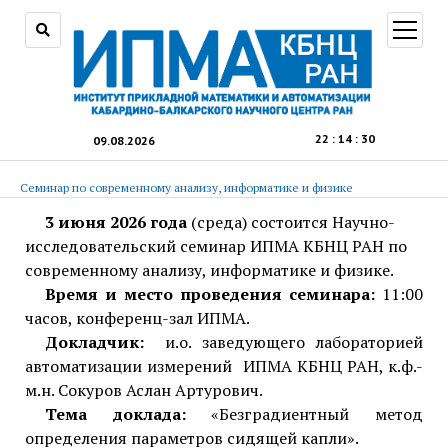
открыт
меню
22
:
14
:
31
09.08.2026
Семинар по современному анализу, информатике и физике
3 июня 2026 года
(среда) состоится Научно-
исследовательский семинар ИПМА КБНЦ РАН по
современному анализу, информатике и физике.
Время и место проведения семинара:
11:00
часов, конференц-зал ИПМА.
Докладчик:
и.о. заведующего лабораторией
автоматизации измерений ИПМА КБНЦ РАН, к.ф.-
м.н. Сокуров Аслан Артурович.
Тема доклада:
«Безградиентный метод
определения параметров сидящей капли».