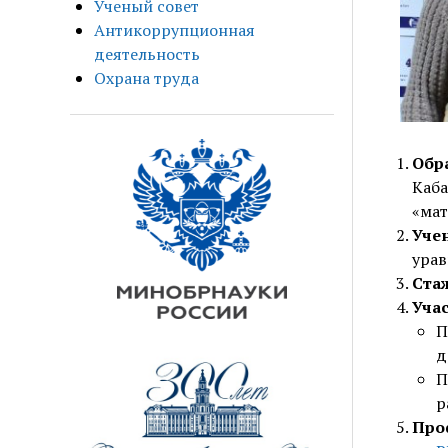
Ученый совет
Антикоррупционная
деятельность
Охрана труда
Обр
Каба
«мат
Уче
урав
Ста
Учас
П
д
П
р
Про