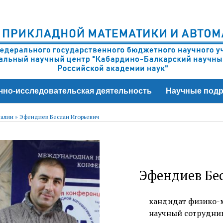
чно-исследовательская деятельность
Научные подр
алии
»
Эфендиев Беслан Игорьевич
Эфендиев Бе
кандидат физико-м
научный сотрудник