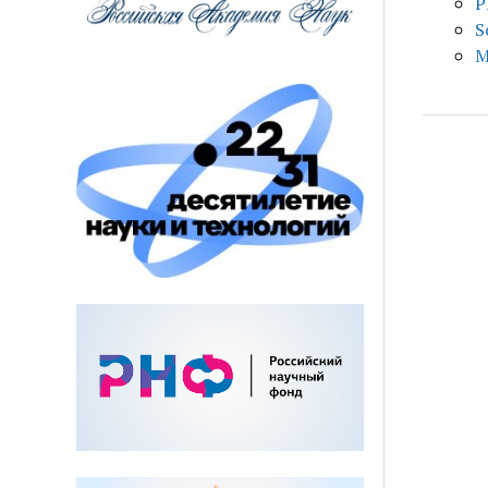
Р
S
M