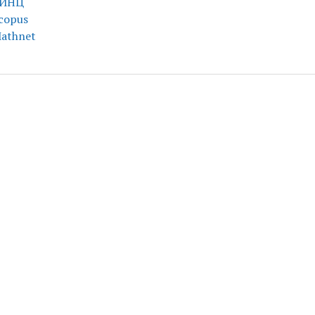
ИНЦ
copus
athnet