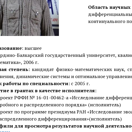
Область научных
дифференциальные
континуального п
азование
: высшее
рдино-Балкарский государственный университет, квали
ематика», 2006 г.
ная степень:
кандидат физико-математических наук, сп
нения, динамические системы и оптимальное управление»
ж работы по специальности:
с 2005 г.
тие в грантах в качестве исполнителя:
роект РФФИ № 16-01-00462-а «Исследование дифференц
робного и распределенного порядка» (исполнитель)
роект по программе президиума РАН «Исследование эво
аспределенного дифференцирования»(исполнитель)
фили для просмотра результатов научной деятельно