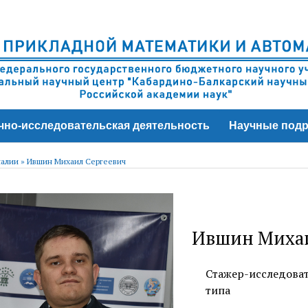
чно-исследовательская деятельность
Научные подр
алии
»
Ившин Михаил Сергеевич
Ившин Михаи
Стажер-исследоват
типа