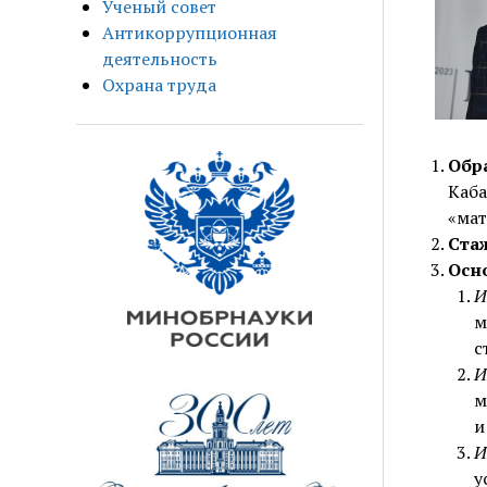
Ученый совет
Антикоррупционная
деятельность
Охрана труда
Обр
Каба
«мат
Ста
Осн
И
м
с
И
м
и
И
у