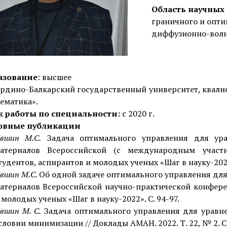
Область научных
граничного и опти
диффузионно-волн
азование
: высшее
рдино-Балкарский государственный университет, квали
ематика».
ж работы по специальности:
с 2020 г.
овные публикации
вшин М.С.
Задача оптимального управления для ур
атериалов Всероссийской (с международным участи
тудентов, аспирантов и молодых ученых «Шаг в науку-2021»
вшин М.С.
Об одной задаче оптимального управления дл
атериалов Всероссийской научно-практической конфере
 молодых ученых «Шаг в науку-2022». С. 94-97.
вшин М. С.
Задача оптимального управления для уравн
словии минимизации // Доклады АМАН. 2022. Т. 22, № 2. С.