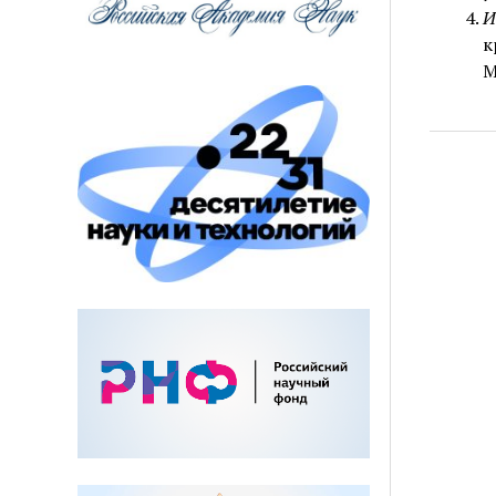
И
к
М