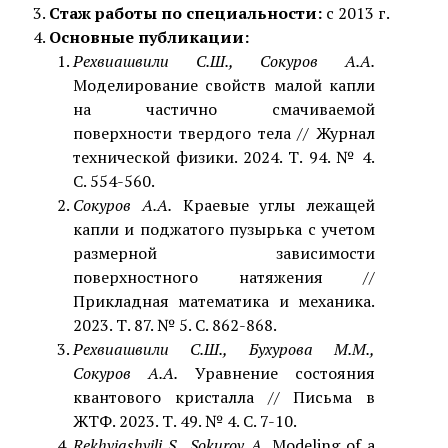
Стаж работы по специальности:
с 2013 г.
Основные публикации:
Рехвиашвили С.Ш., Сокуров А.А.
Моделирование свойств малой капли
на частично смачиваемой
поверхности твердого тела // Журнал
технической физики. 2024. Т. 94. № 4.
С. 554-560.
Сокуров А.А.
Краевые углы лежащей
капли и поджатого пузырька с учетом
размерной зависимости
поверхностного натяжения //
Прикладная математика и механика.
2023. Т. 87. № 5. С. 862-868.
Рехвиашвили С.Ш., Бухурова М.М.,
Сокуров А.А.
Уравнение состояния
квантового кристалла // Письма в
ЖТФ. 2023. Т. 49. № 4. С. 7-10.
Rekhviashvili S., Sokurov A.
Modeling of a