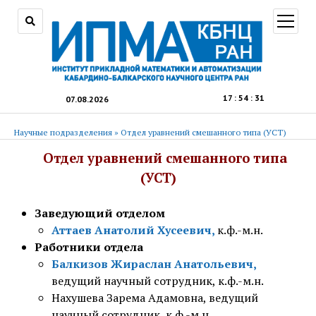
открыт
меню
17
:
54
:
31
07.08.2026
Научные подразделения
»
Отдел уравнений смешанного типа (УСТ)
Отдел уравнений смешанного типа
(УСТ)
Заведующий отделом
Аттаев Анатолий Хусеевич,
к.ф.-м.н.
Работники
отдела
Балкизов Жираслан Анатольевич,
ведущий научный сотрудник, к.ф.-м.н.
Нахушева Зарема Адамовна, ведущий
научный сотрудник, к.ф.-м.н.