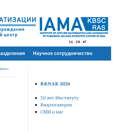
11
:
20
:
47
азделения
Научное сотрудничество
нного
B&NAK 2026
30 лет Институту
Видеогалерея
СМИ о нас