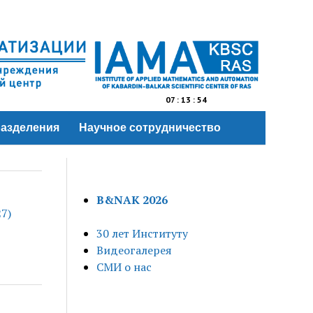
07
:
13
:
55
азделения
Научное сотрудничество
B&NAK 2026
7)
30 лет Институту
Видеогалерея
СМИ о нас