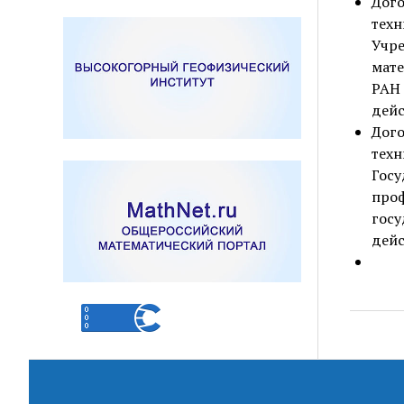
Дог
тех
Уч
мате
РАН 
дейс
Дог
тех
Гос
про
гос
дейс