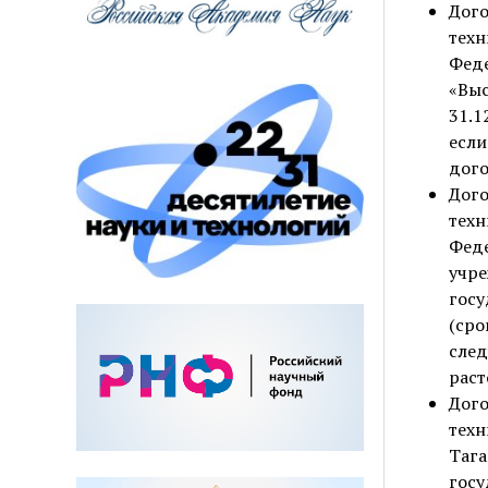
Дог
тех
Фед
«Выс
31.1
есл
дого
Дог
тех
Фед
учр
госу
(сро
след
раст
Дог
тех
Таг
гос