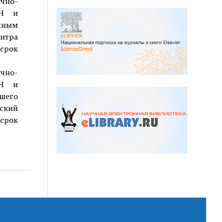
чно-
АН и
ным
ентра
(срок
чно-
АН и
шего
ский
срок