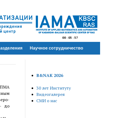
00
:
05
:
57
азделения
Научное сотрудничество
B&NAK 2026
 ИПМА
30 лет Институту
мным
Видеогалерея
еро-
СМИ о нас
– до