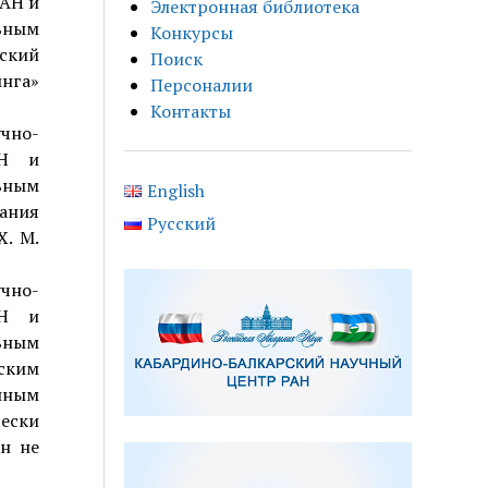
РАН и
Электронная библиотека
ьным
Конкурсы
ский
Поиск
нга»
Персоналии
Контакты
чно-
АН и
ьным
English
ания
Русский
Х. М.
чно-
АН и
ьным
ским
нным
чески
он не