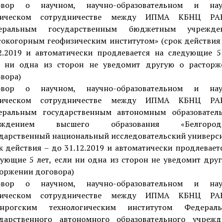
овор о научном, научно-образовательном и нау
ническом сотрудничестве между ИПМА КБНЦ Р
еральным государственным бюджетным учрежде
окогорным геофизическим институтом» (срок действия
2.2019 и автоматически продлевается на следующие 5
и ни одна из сторон не уведомит другую о расторж
вора)
овор о научном, научно-образовательном и нау
ническом сотрудничестве между ИПМА КБНЦ Р
еральным государственным автономным образовател
еждением высшего образования «Белгород
дарственный национальный исследовательский универс
к действия – до 31.12.2019 и автоматически продлевает
ующие 5 лет, если ни одна из сторон не уведомит дру
оржении договора)
овор о научном, научно-образовательном и нау
ническом сотрудничестве между ИПМА КБНЦ Р
анрогским технологическим институтом Федераль
ударственного автономного образовательного учрежд