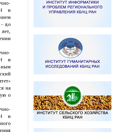
чно-
АН и
нием
 – до
 лет,
ении
чно-
АН и
ьным
ский
итет»
ся на
гую о
чно-
АН и
ного
ения