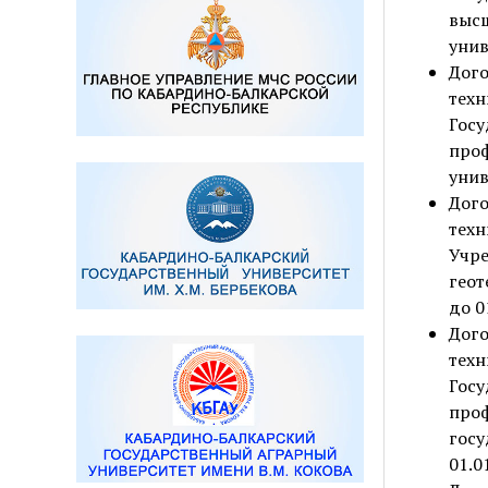
выс
унив
Дог
тех
Гос
про
унив
Дог
тех
Учр
геот
до 0
Дог
тех
Гос
про
госу
01.0