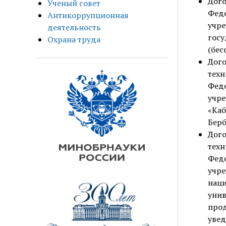
Дого
Ученый совет
Фед
Антикоррупционная
учр
деятельность
гос
Охрана труда
(бес
Дог
тех
Фед
учр
«Каб
Берб
Дог
тех
Фед
учр
нац
унив
прод
увед