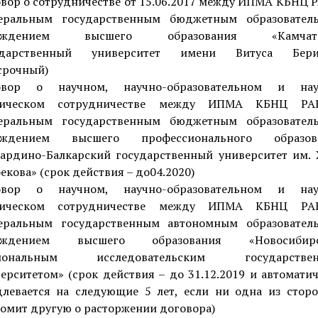
вор о сотрудничестве от 15.06.2017 между ИПМА КБНЦ 
еральным государственным бюджетным образовател
еждением высшего образования «Камчат
ударственный университет имени Витуса Бери
срочный)
овор о научном, научно-образовательном и нау
ническом сотрудничестве между ИПМА КБНЦ Р
еральным государственным бюджетным образовател
еждением высшего профессионального образов
ардино-Балкарский государственный университет им. 
екова» (срок действия – до04.2020)
овор о научном, научно-образовательном и нау
ническом сотрудничестве между ИПМА КБНЦ Р
еральным государственным автономным образовател
еждением высшего образования «Новосибир
иональным исследовательским государстве
ерситетом» (срок действия – до 31.12.2019 и автомати
левается на следующие 5 лет, если ни одна из стор
омит другую о расторжении договора)