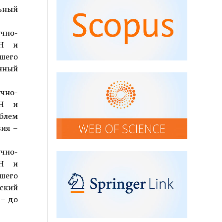
ьный
чно-
АН и
шего
нный
чно-
АН и
блем
вия –
чно-
АН и
шего
ский
 – до