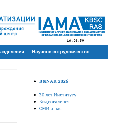
16
:
06
:
59
азделения
Научное сотрудничество
B&NAK 2026
30 лет Институту
Видеогалерея
СМИ о нас