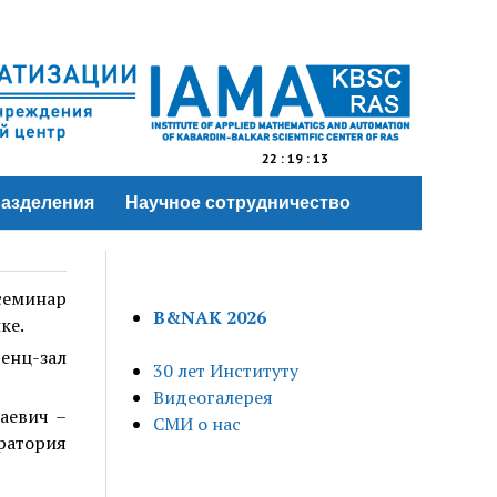
22
:
19
:
14
азделения
Научное сотрудничество
семинар
B&NAK 2026
ке.
енц-зал
30 лет Институту
Видеогалерея
лаевич –
СМИ о нас
ратория