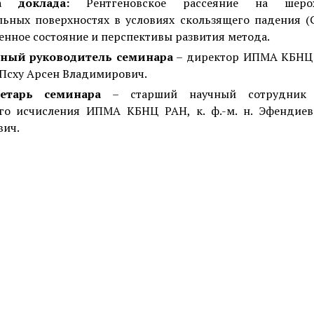
а доклада:
Рентгеновское рассеяние на шерох
льных поверхностях в условиях скользящего падения (G
нное состояние и перспективы развития метода.
ный руководитель семинара
– директор ИПМА КБНЦ 
. Псху Арсен Владимирович.
ретарь семинара
– старший научный сотрудник 
го исчисления ИПМА КБНЦ РАН, к. ф.-м. н. Эфендиев
вич.