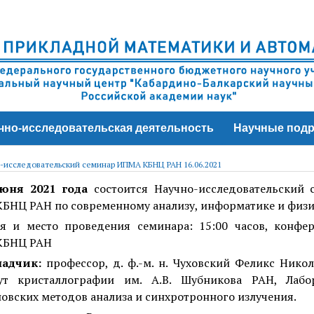
чно-исследовательская деятельность
Научные подр
-исследовательский семинар ИПМА КБНЦ РАН 16.06.2021
юня 2021 года
состоится Научно-исследовательский 
БНЦ РАН по современному анализу, информатике и физи
я и место проведения семинара: 15:00 часов, конфер
КБНЦ РАН
ладчик:
профессор, д. ф.-м. н. Чуховский Феликс Нико
ут кристаллографии им. А.В. Шубникова РАН, Лабо
овских методов анализа и синхротронного излучения.