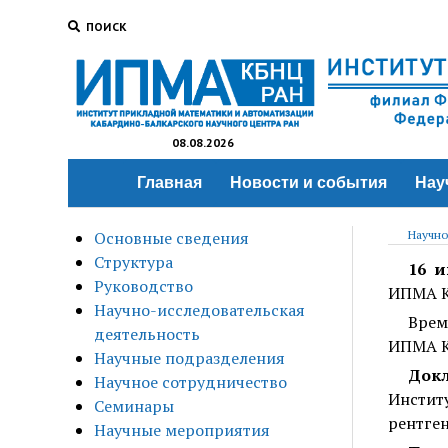
ПОИСК
08.08.2026
Главная
Новости и события
Нау
Основные сведения
Научно
Структура
16 и
Руководство
ИПМА К
Научно-исследовательская
Врем
деятельность
ИПМА 
Научные подразделения
Док
Научное сотрудничество
Инстит
Семинары
рентген
Научные мероприятия