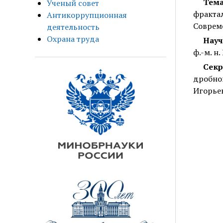
Тем
Ученый совет
фракта
Антикоррупционная
Совреме
деятельность
Охрана труда
Науч
ф.-м. н
Сек
дробно
Игорье