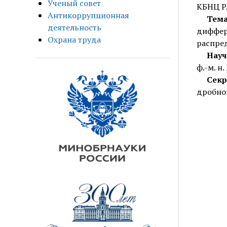
Ученый совет
КБНЦ 
Антикоррупционная
Тем
деятельность
диффе
Охрана труда
распре
Науч
ф.-м. н.
Сек
дробног