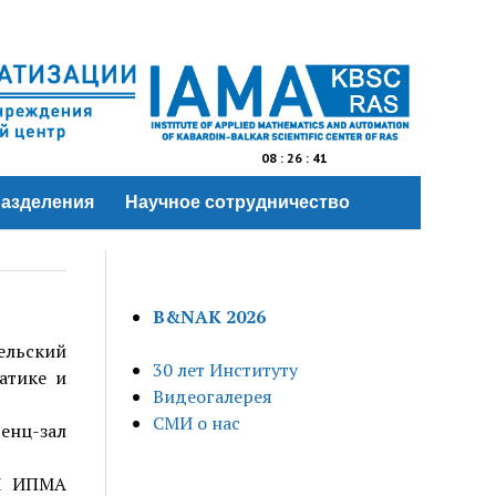
08
:
26
:
41
азделения
Научное сотрудничество
B&NAK 2026
ельский
30 лет Институту
атике и
Видеогалерея
СМИ о нас
ренц-зал
ДИ ИПМА