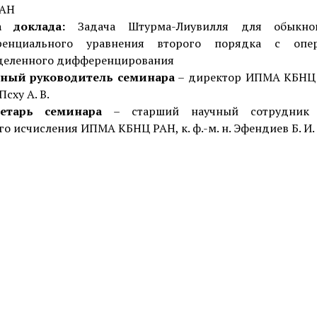
РАН
а доклада:
Задача Штурма-Лиувилля для обыкнов
ренциального уравнения второго порядка с опер
деленного дифференцирования
ный руководитель семинара
– директор ИПМА КБНЦ 
 Псху А. В.
ретарь семинара
– старший научный сотрудник 
о исчисления ИПМА КБНЦ РАН, к. ф.-м. н. Эфендиев Б. И.