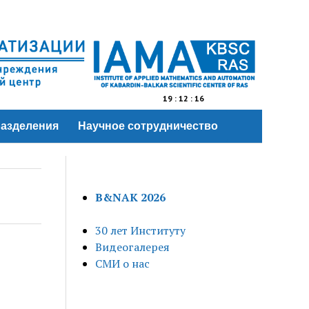
19
:
12
:
17
азделения
Научное сотрудничество
B&NAK 2026
30 лет Институту
Видеогалерея
СМИ о нас