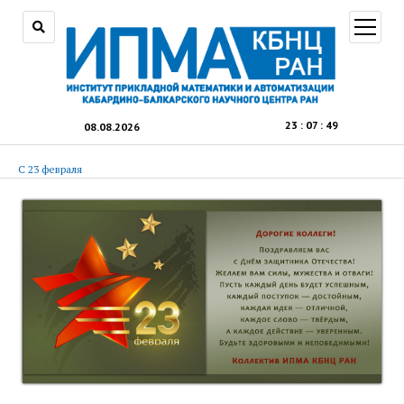
открыт
меню
23
:
07
:
50
08.08.2026
С 23 февраля